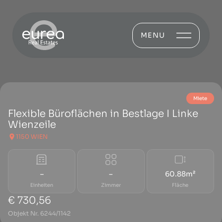
MENU
Miete
Flexible Büroflächen in Bestlage I Linke
Wienzeile
1150 WIEN
–
–
60.88m²
Einheiten
Zimmer
Fläche
€ 730,56
Objekt Nr. 6244/1142