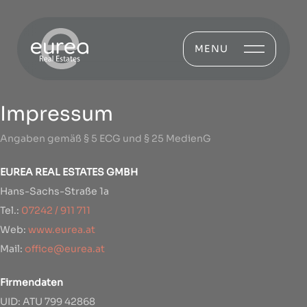
MENU
Impressum
Angaben gemäß § 5 ECG und § 25 MedienG
EUREA REAL ESTATES GMBH
Hans-Sachs-Straße 1a
Tel.:
07242 / 911 711
Web:
www.eurea.at
Mail:
office@eurea.at
Firmendaten
UID: ATU 799 42868