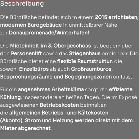
Beschreibung
Die Bürofläche befindet sich in einem
2015 errichteten,
modernen Bürogebäude
in unmittelbarer Nähe
zur
Donaupromenade/Winterhafen!
Die
Mieteinheit im 3. Obergeschoss
ist bequem über
den
Personenlift
sowie das
Stiegenhaus
erreichbar. Die
Bürofläche bietet eine
flexible Raumstruktur
, die
sowohl
Einzelbüros
als auch
Großraumbüros,
Besprechungsräume und Begegnungszonen
umfasst.
Für ein
angenehmes Arbeitsklima
sorgt die
effiziente
Kühlung
, insbesondere an heißen Tagen. Die im Exposé
ausgewiesenen
Betriebskosten
beinhalten
die
allgemeinen Betriebs- und Kältekosten
(Akonto)
;
Strom und Heizung werden direkt mit dem
Mieter abgerechnet
.