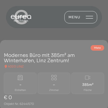
MENU
Miete
Modernes Büro mit 385m² am
Winterhafen, Linz Zentrum!
4020 LINZ
–
–
385m²
Einheiten
Zimmer
Fläche
€ 0
Objekt Nr. 6244/570