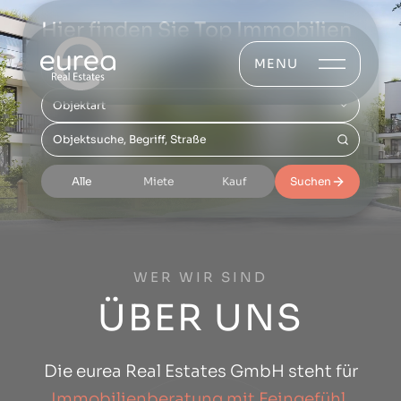
Hier finden Sie Top Immobilien
MENU
Bundesland
Objektart
Alle
Miete
Kauf
Suchen
WER WIR SIND
ÜBER UNS
Die eurea Real Estates GmbH steht für
Immobilienberatung mit Feingefühl,