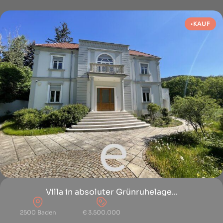
KAUF
Villa in absoluter Grünruhelage...
2500 Baden
€ 3.500.000