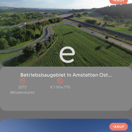
KAUF
Betriebsbaugebiet in Amstetten Ost...
3372
€ 1.964.775
Blindenmarkt
KAUF