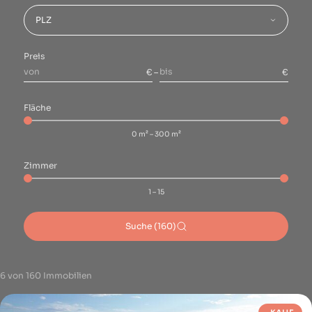
PLZ
Preis
€
–
€
Fläche
0 m² – 300 m²
Zimmer
1 – 15
Suche (160)
6 von 160 Immobilien