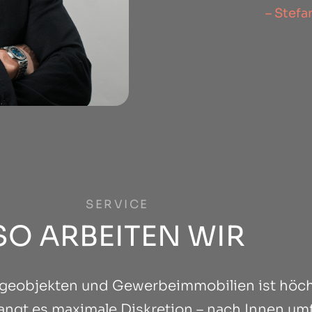
– Stef
SERVICE
SO ARBEITEN WIR
ageobjekten und Gewerbeimmobilien ist höch
langt es maximale Diskretion – nach Innen u