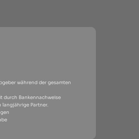
Abgeber während der gesamten
eit durch Bankennachweise
 langjährige Partner.
ngen
abe