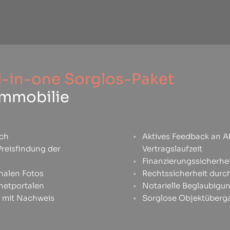
ll-in-one Sorglos-Paket
 Immobilie
äch
Aktives Feedback an 
reisfindung der
Vertragslaufzeit
Finanzierungssicherh
nalen Fotos
Rechtssicherheit durch
rnetportalen
Notarielle Beglaubigu
n mit Nachweis
Sorglose Objektüberg