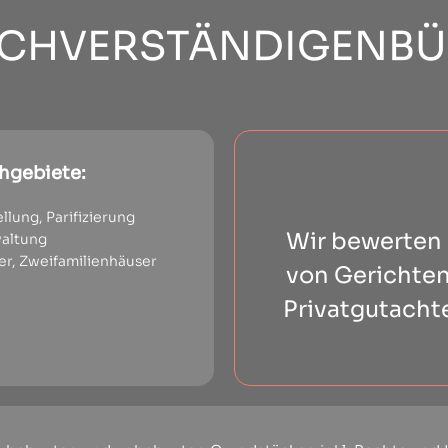
CHVERSTÄNDIGENB
chgebiete:
llung, Parifizierung
Wir bewerten 
altung
er, Zweifamilienhäuser
von Gerichte
Privatgutacht