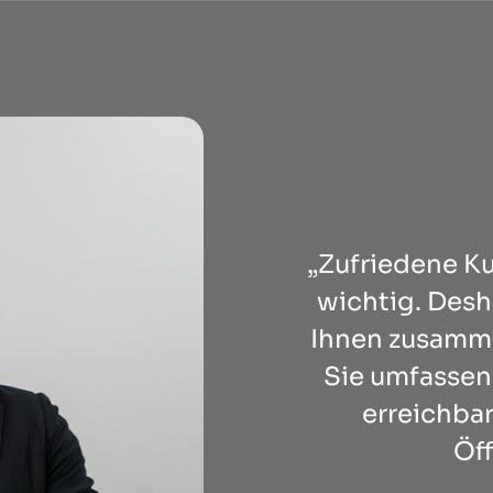
„Zufriedene K
wichtig. Desha
Ihnen zusamme
Sie umfassend
erreichbar
Öf