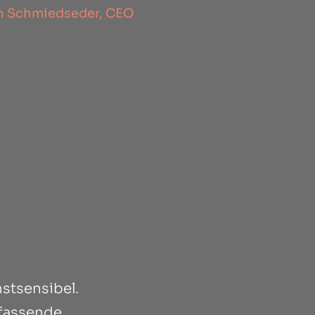
an Schmiedseder, CEO
stsensibel.
mfassende