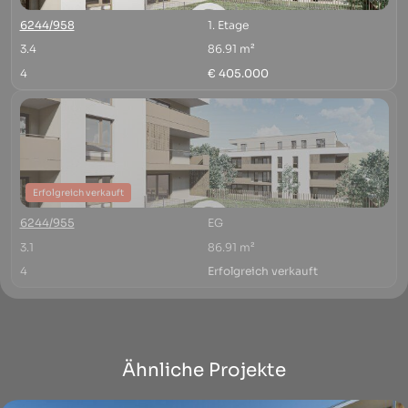
6244/958
1. Etage
3.4
86.91 m²
4
€ 405.000
Erfolgreich verkauft
6244/955
EG
3.1
86.91 m²
4
Erfolgreich verkauft
Ähnliche Projekte