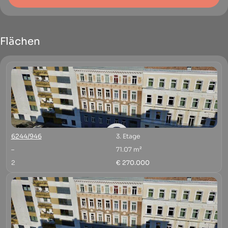
Flächen
6244/946
3. Etage
–
71.07 m²
2
€ 270.000