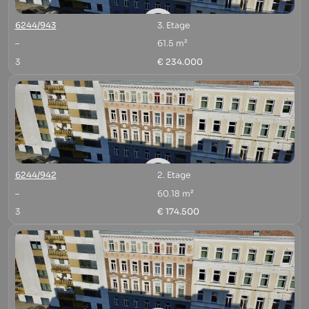
6244/943
3. Etage
–
61.5 m²
3
€ 234.000
6244/942
2. Etage
–
60.18 m²
3
€ 174.500