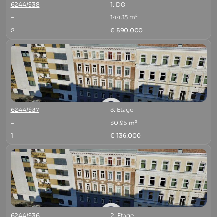
6244/938
1. DG
–
144.13 m²
2
€ 590.000
6244/937
3. Etage
–
30.95 m²
1
€ 136.000
6244/936
2. Etage