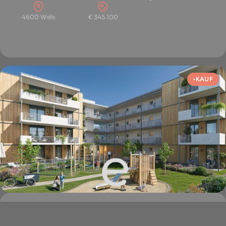
4600 Wels
€ 345.100
KAUF
HYGGE Wohnen - Top...