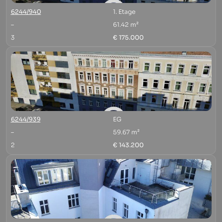
6244/940
1. Etage
–
61.42 m²
3
€ 175.000
6244/939
EG
–
59.67 m²
2
€ 143.200