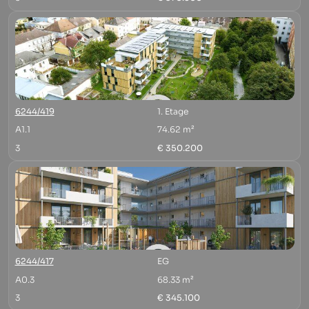
6244/419
1. Etage
A1.1
74.62 m²
3
€ 350.200
6244/417
EG
A0.3
68.33 m²
3
€ 345.100