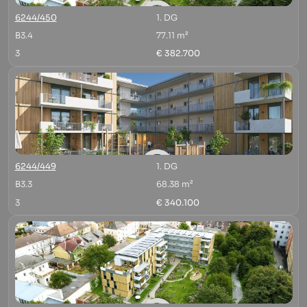
6244/450
1. DG
B3.4
77.11 m²
3
€ 382.700
6244/449
1. DG
B3.3
68.38 m²
3
€ 340.100