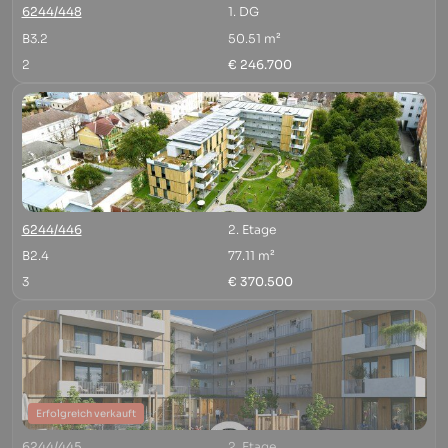
6244/448
1. DG
B3.2
50.51 m²
2
€ 246.700
6244/446
2. Etage
B2.4
77.11 m²
3
€ 370.500
Erfolgreich verkauft
6244/445
2. Etage