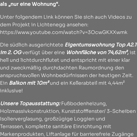
als „nur eine Wohnung“.
Unter folgendem Link können Sie sich auch Videos zu
dem Projekt in Lichtenegg ansehen:
https://www.youtube.com/watch?v=3OcwGKXXwmk
Die südlich ausgerichtete
Eigentumswohnung Top A2.1
im 2. OG
verfügt über eine
Wohnfläche von 74,62m²,
ist
hell und lichtdurchflutet und entspricht mit einer klar
und zweckmäßig durchdachten Raumordnung den
anspruchsvollen Wohnbedürfnissen der heutigen Zeit.
Ein
Balkon mit 10
m²
und ein Kellerabteil mit 4,44m²
inklusive!
Unsere Topausstattung:
Fußbodenheizung,
Holzmassivkonstruktion, Kunststofffenster/ 3-Scheiben
Isolierverglasung, großzügige Loggien und
Terrassen, komplette sanitäre Einrichtung mit
Markenprodukten, Liftanlage für barrierefreie Zugänge