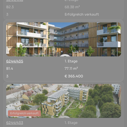
B2.3
68.38 m²
3
Erfolgreich verkauft
6244/435
1. Etage
B1.4
77.11 m²
3
€ 365.400
Erfolgreich verkauft
6244/433
1. Etage