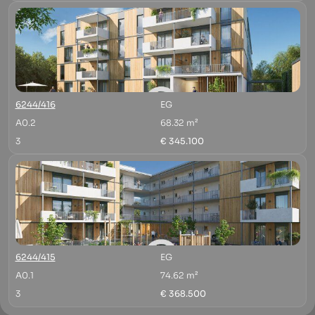
6244/416
EG
A0.2
68.32 m²
3
€ 345.100
6244/415
EG
A0.1
74.62 m²
3
€ 368.500