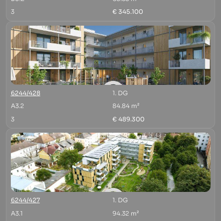
3
€ 345.100
6244/428
1. DG
A3.2
84.84 m²
3
€ 489.300
6244/427
1. DG
A3.1
94.32 m²