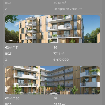
B1.2
50.51 m²
2
Erfolgreich verkauft
6244/431
EG
B0.3
77.11 m²
3
€ 472.000
6244/430
EG
B0.2
68.38 m²