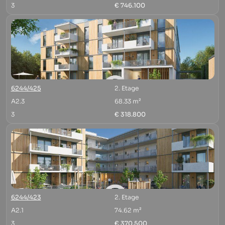
3
€ 746.100
6244/425
2. Etage
A2.3
68.33 m²
3
€ 318.800
6244/423
2. Etage
A2.1
74.62 m²
3
€ 370.500