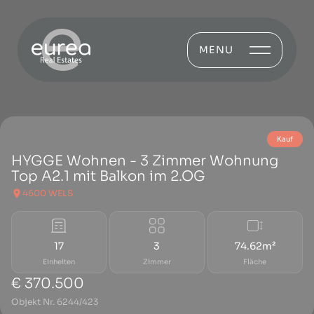
MENU
Kauf
HYGGE Wohnen - 3 Zimmer Wohnung
Top A2.1 mit Balkon im 2.OG
4600 WELS
17
3
74.62m²
Einheiten
Zimmer
Fläche
€ 370.500
Objekt Nr. 6244/423