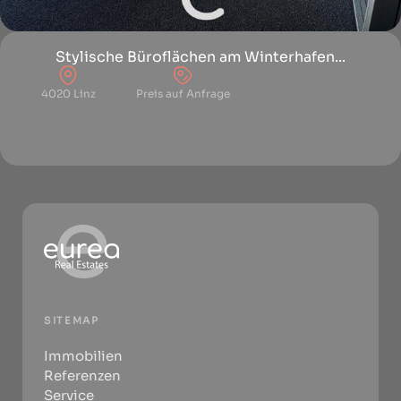
Stylische Büroflächen am Winterhafen...
4020 Linz
Preis auf Anfrage
SITEMAP
Immobilien
Referenzen
Service