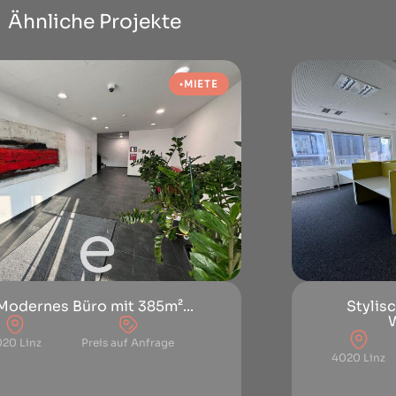
Ähnliche Projekte
MIETE
Modernes Büro mit 385m²...
Stylis
W
020 Linz
Preis auf Anfrage
4020 Linz