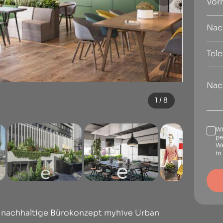
1 / 8
Wi
pe
We
in
e nachhaltige Bürokonzept myhive Urban