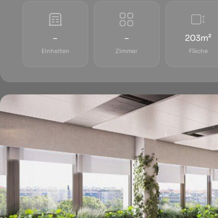
–
–
203m²
Einheiten
Zimmer
Fläche