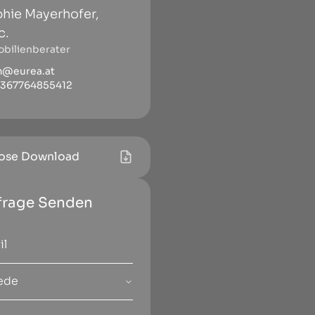
hie Mayerhofer,
c.
bilienberater
m@eurea.at
4367764855412
ose Download
frage Senden
ede