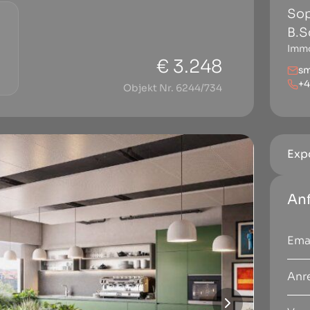
Sop
B.S
Immo
€ 3.248
s
+
Objekt Nr. 6244/734
Exp
An
Anr