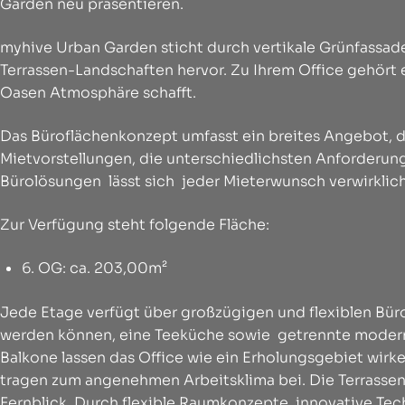
Garden neu präsentieren.
myhive Urban Garden sticht durch vertikale Grünfassad
Terrassen-Landschaften hervor. Zu Ihrem Office gehört e
Oasen Atmosphäre schafft.
Das Büroflächenkonzept umfasst ein breites Angebot,
Mietvorstellungen, die unterschiedlichsten Anforderung
Bürolösungen lässt sich jeder Mieterwunsch verwirklic
Zur Verfügung steht folgende Fläche:
6. OG: ca. 203,00m²
Jede Etage verfügt über großzügigen und flexiblen Bür
werden können, eine Teeküche sowie getrennte moderne
Balkone lassen das Office wie ein Erholungsgebiet wirk
tragen zum angenehmen Arbeitsklima bei. Die Terrassen
Fernblick. Durch flexible Raumkonzepte, innovative Tech