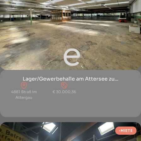
Lager/Gewerbehalle am Attersee zu...
4881 Straß im
€ 30.000,36
Attergau
MIETE