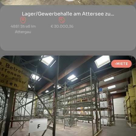
Lager/Gewerbehalle am Attersee zu...
4881 Straß im
€ 30.000,36
Attergau
MIETE