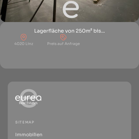
Lagerfläche von 250m² bis...
4020 Linz
Preis auf Anfrage
SITEMAP
Immobilien