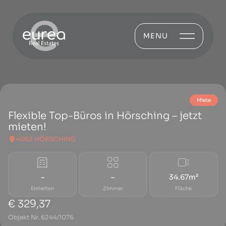
MENU
Miete
Flexible Top-Büros in Hörsching – jetzt
mieten!
4063 HÖRSCHING
–
–
34.67m²
Einheiten
Zimmer
Fläche
€ 329,37
Objekt Nr. 6244/1076