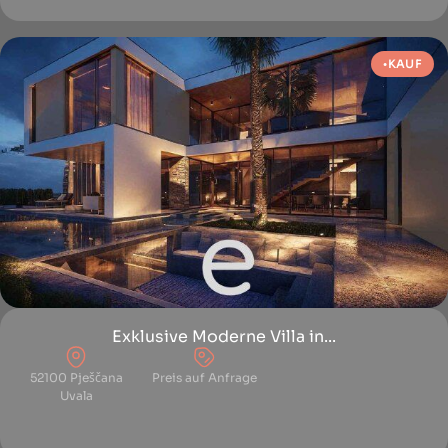
KAUF
Exklusive Moderne Villa in...
52100 Pješčana
Preis auf Anfrage
Uvala