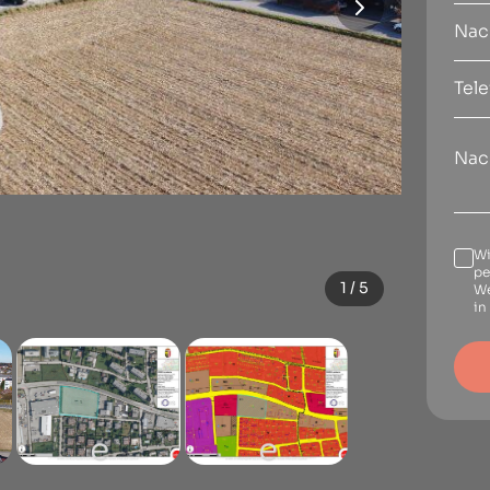
Wi
pe
1 / 5
We
in