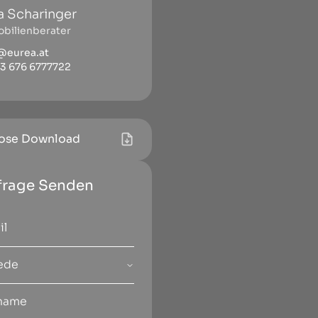
na Scharinger
bilienberater
@eurea.at
3 676 6777722
ose Download
frage Senden
ede