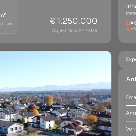
Iri
Immo
m²
€ 1.250.000
is
sfläche
+4
Objekt Nr. 6244/1039
Exp
An
Anr