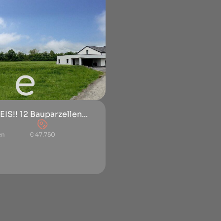
S!! 12 Bauparzellen...
en
€ 47.750