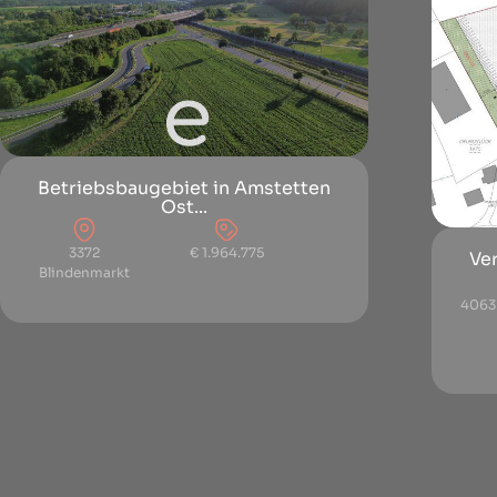
Betriebsbaugebiet in Amstetten
Ost...
3372
€ 1.964.775
Ver
Blindenmarkt
4063