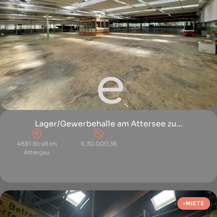
Lager/Gewerbehalle am Attersee zu...
4881 Straß im
€ 30.000,36
Attergau
MIETE