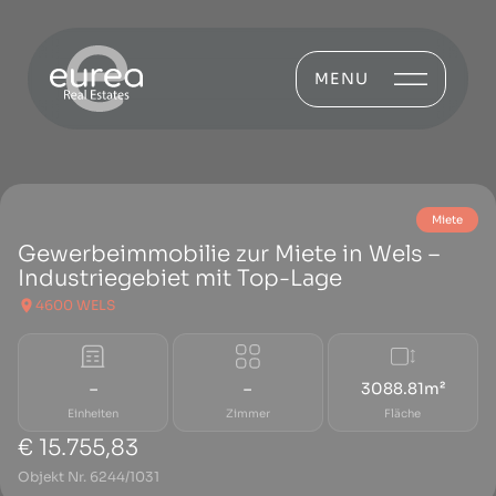
MENU
Miete
Gewerbeimmobilie zur Miete in Wels –
Industriegebiet mit Top-Lage
4600 WELS
–
–
3088.81m²
Einheiten
Zimmer
Fläche
€ 15.755,83
Objekt Nr. 6244/1031