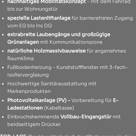
nachhaltiges Mobilitätskonzept
- mit dem Fahrrad
bis zur Wohnungstür
spezielle Lastenliftanlage
für barrierefreien Zugang
vom EG bis ins DG
extrabreite Laubengänge und großzügige
Grünanlagen
mit Kommunikationszone
natürliche Holzmassivbauweise
für angenehmes
Raumklima
Fußbodenheizung - Kunststofffenster mit 3-fach-
Isolierverglasung
Hochwertige Sanitärausstattung mit
Markenprodukten
Photovoltaikanlage (PV) -
Vorbereitung für
E-
Ladestationen
(Kabeltasse)
Einbruchshemmende
Vollbau-Eingangstür
mit
beidseitigem Drücker