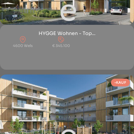
HYGGE Wohnen - Top...
4600 Wels
€ 345.100
KAUF