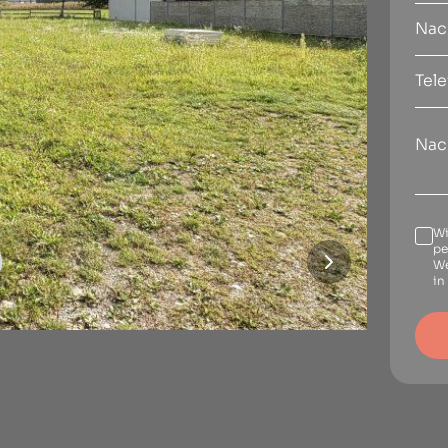
Wi
pe
We
in