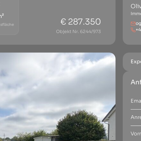
Oli
Immo
m²
€ 287.350
o
sfläche
+4
Objekt Nr. 6244/973
Exp
An
Anr