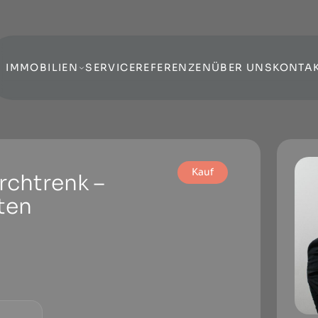
IMMOBILIEN
SERVICE
REFERENZEN
ÜBER UNS
KONTA
Kauf
rchtrenk –
iten