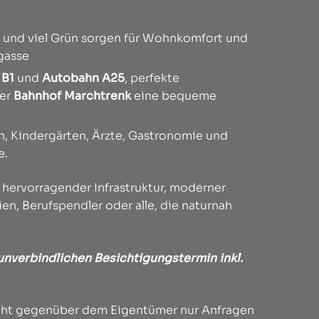
r und viel Grün sorgen für Wohnkomfort und
kgasse
e
B1
und
Autobahn A25
, perfekte
der
Bahnhof Marchtrenk
eine bequeme
, Kindergärten, Ärzte, Gastronomie und
e.
hervorragender Infrastruktur, moderner
ien, Berufspendler oder alle, die naturnah
unverbindlichen Besichtigungstermin inkl.
licht gegenüber dem Eigentümer nur Anfragen