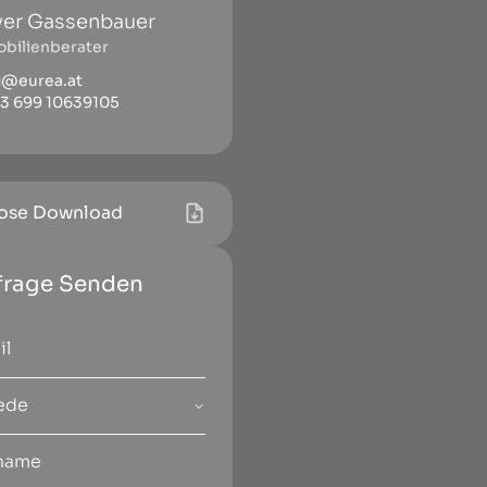
ver Gassenbauer
bilienberater
g@eurea.at
3 699 10639105
ose Download
frage Senden
ede