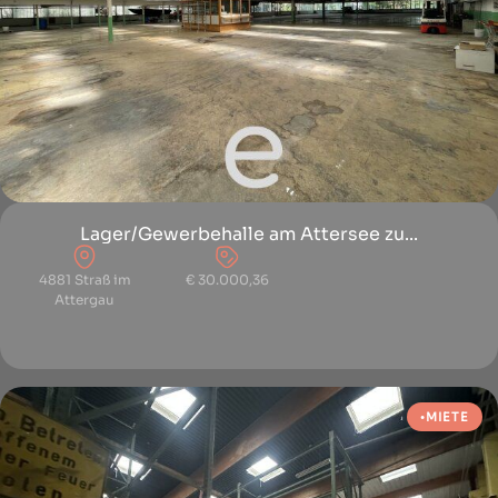
Lager/Gewerbehalle am Attersee zu...
4881 Straß im
€ 30.000,36
Attergau
MIETE