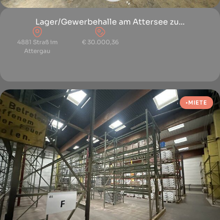
Lager/Gewerbehalle am Attersee zu...
4881 Straß im
€ 30.000,36
Attergau
MIETE