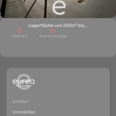
Lagerfläche von 250m² bis...
4020 Linz
Preis auf Anfrage
SITEMAP
Immobilien