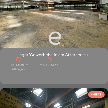
Lager/Gewerbehalle am Attersee zu...
4881 Straß im
€ 30.000,36
Attergau
MIETE