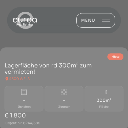
MENU
Miete
Lagerfläche von rd 300m² zum
vermieten!
4600 WELS
–
–
300m²
Einheiten
Zimmer
Fläche
€ 1.800
Objekt Nr. 6244/585