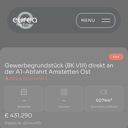
MENU
Kauf
Gewerbegrundstück (BK VIII) direkt an
der A1-Abfahrt Amstetten Ost
3372 BLINDENMARKT
–
–
5074m²
Einheiten
Zimmer
Grundstücksfläche
€ 431.290
Objekt Nr. 6244/490