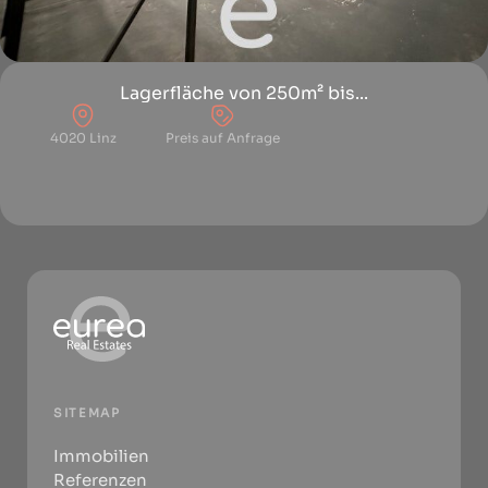
Lagerfläche von 250m² bis...
4020 Linz
Preis auf Anfrage
SITEMAP
Immobilien
Referenzen