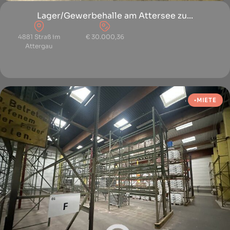
Lager/Gewerbehalle am Attersee zu...
4881 Straß im
€ 30.000,36
Attergau
MIETE