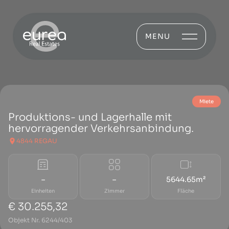
MENU
Miete
Produktions- und Lagerhalle mit
hervorragender Verkehrsanbindung.
4844 REGAU
–
–
5644.65m²
Einheiten
Zimmer
Fläche
€ 30.255,32
Objekt Nr. 6244/403