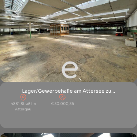
Lager/Gewerbehalle am Attersee zu...
4881 Straß im
€ 30.000,36
Attergau