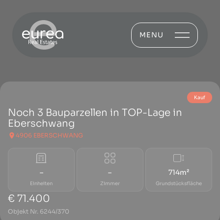
MENU
Kauf
Noch 3 Bauparzellen in TOP-Lage in
Eberschwang
4906 EBERSCHWANG
–
–
714m²
Einheiten
Zimmer
Grundstücksfläche
€ 71.400
Objekt Nr. 6244/370