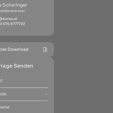
na Scharinger
bilienberater
@eurea.at
3 676 6777722
ose Download
frage Senden
ede