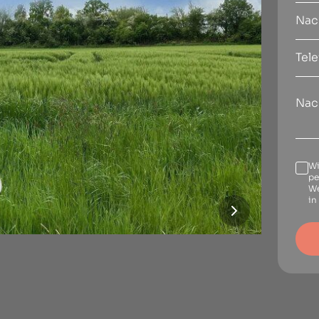
Wi
pe
We
in