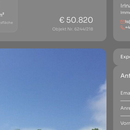
Iri
Immo
m²
€ 50.820
is
sfläche
+4
Objekt Nr. 6244/218
Exp
An
Anr