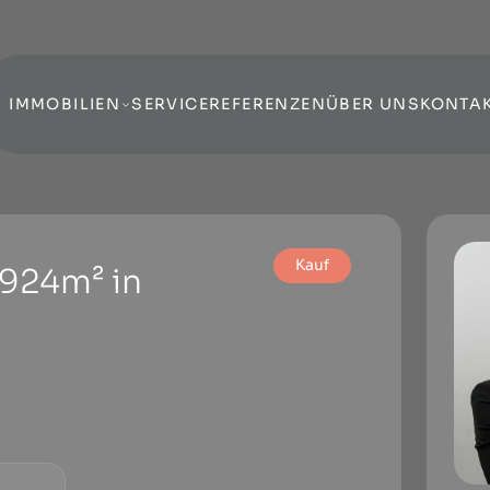
IMMOBILIEN
SERVICE
REFERENZEN
ÜBER UNS
KONTA
Kauf
 924m² in